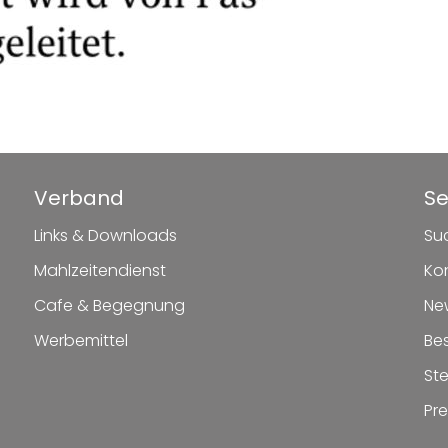
Verband
Se
Links & Downloads
Su
Mahlzeitendienst
Ko
Cafe & Begegnung
Ne
Werbemittel
Be
St
Pr