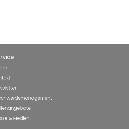
rvice
che
ntakt
wsletter
schwerdemanagement
ellenangebote
esse & Medien